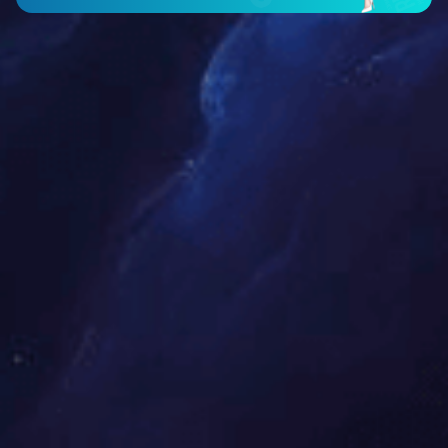
于红新是吉林中百商厦伟业
就是这个烟头引发了吉林市“2·
日他因失火罪被
判处有期徒刑
案例二：