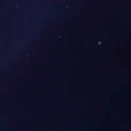
2008年11月14日上午
宿舍跳楼逃生，不幸全部身亡
案例三：