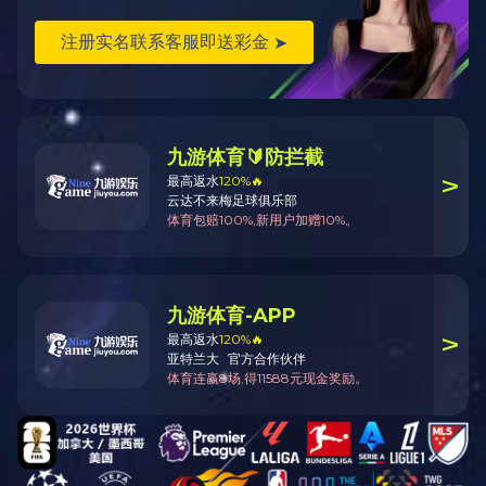
培训中，马老师通过这些
扑救、火场逃生、消防设施认